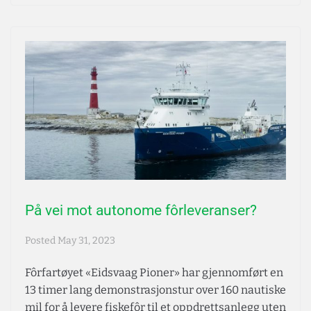
På vei mot autonome fôrleveranser?
Posted
May 31, 2023
Fôrfartøyet «Eidsvaag Pioner» har gjennomført en
13 timer lang demonstrasjonstur over 160 nautiske
mil for å levere fiskefôr til et oppdrettsanlegg uten