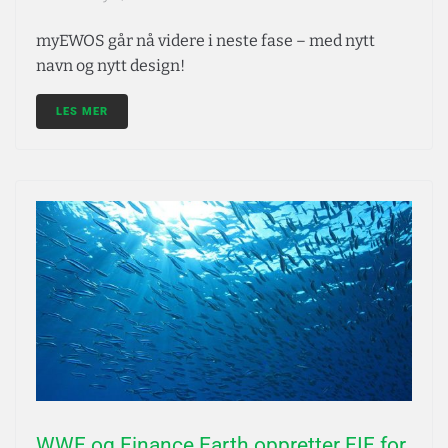
myEWOS går nå videre i neste fase – med nytt
navn og nytt design!
LES MER
WWF og Finance Earth oppretter FIF for