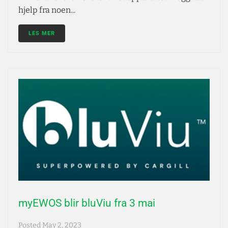
hjelp fra noen...
LES MER
myEWOS blir bluViu fra 3 mai
Posted
May 2, 2023