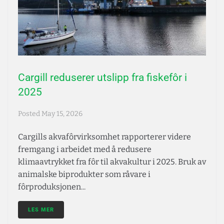
Cargill reduserer utslipp fra fiskefôr i
2025
Posted
May 15, 2026
Cargills akvafôrvirksomhet rapporterer videre
fremgang i arbeidet med å redusere
klimaavtrykket fra fôr til akvakultur i 2025. Bruk av
animalske biprodukter som råvare i
fôrproduksjonen...
LES MER