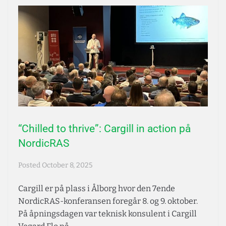
“Chilled to thrive”: Cargill in action på
NordicRAS
Posted
October 8, 2025
Cargill er på plass i Ålborg hvor den 7ende
NordicRAS-konferansen foregår 8. og 9. oktober.
På åpningsdagen var teknisk konsulent i Cargill