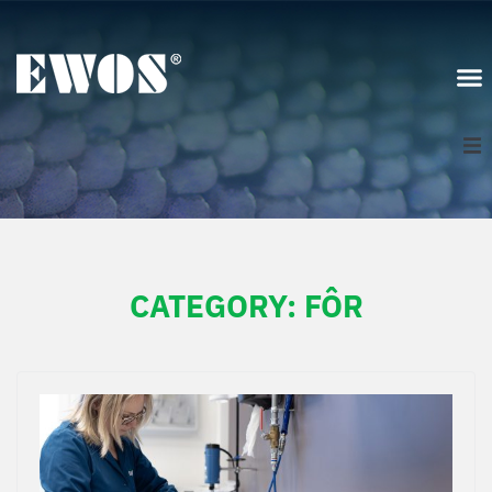
Norge
Logg inn
CATEGORY:
FÔR