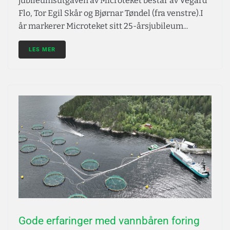
jubileumsutgaven av Microteket består av Vegard
Flo, Tor Egil Skår og Bjørnar Tøndel (fra venstre).I
år markerer Microteket sitt 25-årsjubileum...
LES MER
Gode erfaringer med vannbåren foring