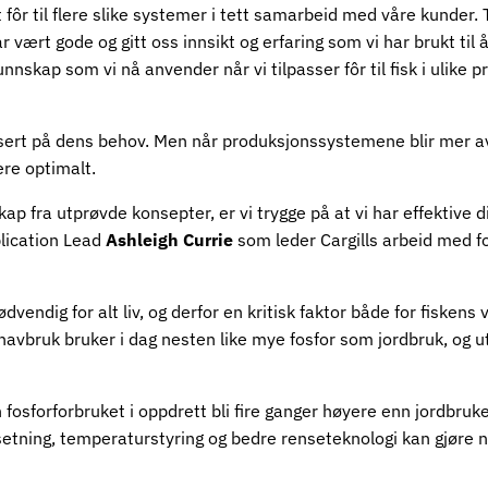
fôr til flere slike systemer i tett samarbeid med våre kunder.
vært gode og gitt oss innsikt og erfaring som vi har brukt til å
nskap som vi nå anvender når vi tilpasser fôr til fisk i ulike 
 basert på dens behov. Men når produksjonssystemene blir mer a
ere optimalt.
 fra utprøvde konsepter, er vi trygge på at vi har effektive die
plication Lead
Ashleigh Currie
som leder Cargills arbeid med fo
vendig for alt liv, og derfor en kritisk faktor både for fiskens 
havbruk bruker i dag nesten like mye fosfor som jordbruk, og uts
an fosforforbruket i oppdrett bli fire ganger høyere enn jordbru
ning, temperaturstyring og bedre renseteknologi kan gjøre 