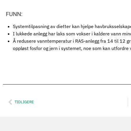
FUNN:
Systemtilpasning av dietter kan hjelpe havbruksselskaper
I lukkede anlegg har laks som vokser i kaldere vann mind
Å redusere vanntemperatur i RAS-anlegg fra 14 til 12 gr
oppløst fosfor og jern i systemet, noe som kan utfordre
·
TIDLIGERE