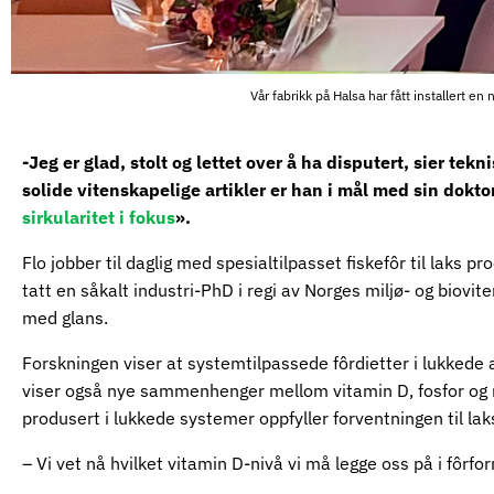
Vår fabrikk på Halsa har fått installert e
-Jeg er glad, stolt og lettet over å ha disputert, sier tek
solide vitenskapelige artikler er han i mål med sin dokt
sirkularitet i fokus
».
Flo jobber til daglig med spesialtilpasset fiskefôr til laks p
tatt en såkalt industri-PhD i regi av Norges miljø- og biov
med glans.
Forskningen viser at systemtilpassede fôrdietter i lukkede a
viser også nye sammenhenger mellom vitamin D, fosfor og min
produsert i lukkede systemer oppfyller forventningen til la
– Vi vet nå hvilket vitamin D-nivå vi må legge oss på i fôrfor