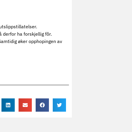
slippstillatelser.
erfor ha forskjellig fôr.
 Samtidig øker opphopingen av