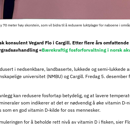
n ny 70 meter høy skorstein, som vil bidra til å redusere luktplager for naboene i områ
nisk konsulent Vegard Flo i Cargill. Etter flere års omfattend
orgradsavhandling «
Bærekraftig fosforforvaltning i norsk ak
rodusert i nedsenkbare, landbaserte, lukkede og semi-lukkede anle
itenskapelige universitet (NMBU) og Cargill. Fredag 5. desember
nlegg kan redusere fosfortap betydelig, og at lavere temperatur 
eraler som indikerer at det er nødvendig å øke vitamin D-nivåe
ks som en god vitamin D-kilde for oss mennesker.
muleringen for å beholde rett nivå av vitamin D i fisken, sier Fl