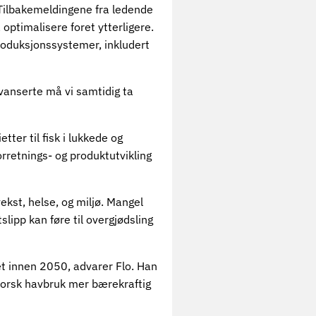
 Tilbakemeldingene fra ledende
 optimalisere foret ytterligere.
produksjonssystemer, inkludert
vanserte må vi samtidig ta
tter til fisk i lukkede og
rretnings- og produktutvikling
vekst, helse, og miljø. Mangel
lipp kan føre til overgjødsling
ket innen 2050, advarer Flo. Han
norsk havbruk mer bærekraftig