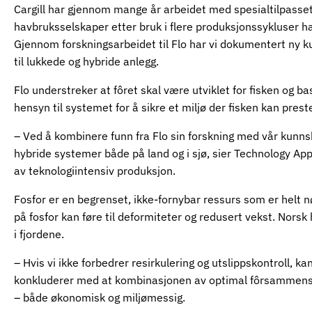
Cargill har gjennom mange år arbeidet med spesialtilpasset 
havbruksselskaper etter bruk i flere produksjonssykluser har 
Gjennom forskningsarbeidet til Flo har vi dokumentert ny kun
til lukkede og hybride anlegg.
Flo understreker at fôret skal være utviklet for fisken og
hensyn til systemet for å sikre et miljø der fisken kan prest
– Ved å kombinere funn fra Flo sin forskning med vår kunnskap
hybride systemer både på land og i sjø, sier Technology Ap
av teknologiintensiv produksjon.
Fosfor er en begrenset, ikke-fornybar ressurs som er helt nød
på fosfor kan føre til deformiteter og redusert vekst. Norsk 
i fjordene.
– Hvis vi ikke forbedrer resirkulering og utslippskontroll, k
konkluderer med at kombinasjonen av optimal fôrsammenset
– både økonomisk og miljømessig.