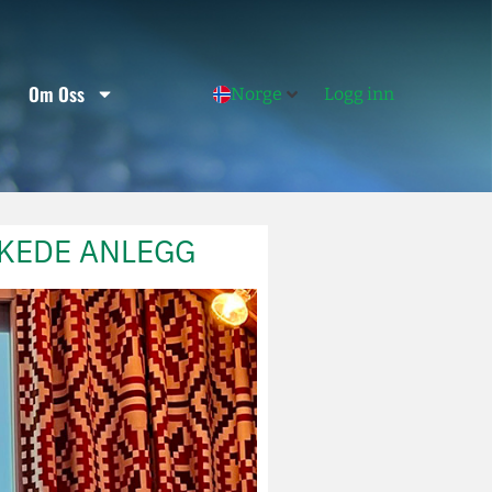
Om Oss
Norge
Logg inn
KKEDE ANLEGG