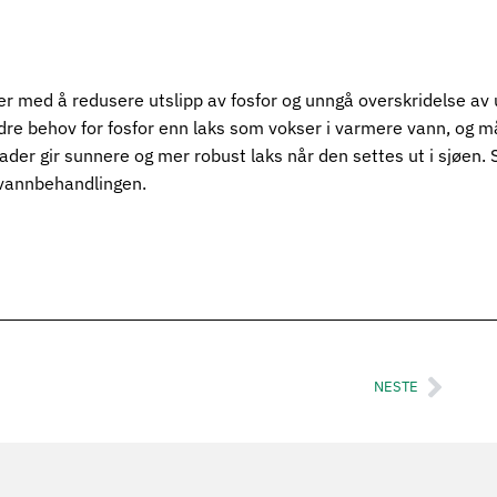
 med å redusere utslipp av fosfor og unngå overskridelse av ut
re behov for fosfor enn laks som vokser i varmere vann, og må d
ader gir sunnere og mer robust laks når den settes ut i sjøen.
 vannbehandlingen.
NESTE