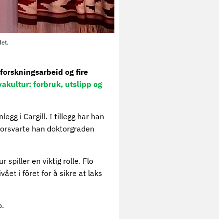
det.
e forskningsarbeid og fire
vakultur: forbruk, utslipp og
gg i Cargill. I tillegg har han
 forsvarte han doktorgraden
spiller en viktig rolle. Flo
t i fôret for å sikre at laks
o.