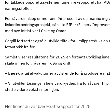
for lukkede oppdrettssystemer. Innen rekeoppdrett har ADAP
næringsstoffer.
For råvareinnkjøp er mer enn 96 prosent av de marine ingredi
fiskeriforbedringsprosjekt, såkalte FIPer (Fishery Improveme
med nye initiativer i Chile og Oman.
Cargill fortsetter også å utvikle tiltak for utslippsreduk
fotavtrykk fra fôr.
Samlet viser resultatene for 2025 en fortsatt utvikling innen
skala innen fôr, råvareinnkjøp og drift.
– Bærekraftig akvakultur er avgjørende for å produsere mat ti
– Vi utvikler løsninger i hele verdikjeden, fra fôrråvarer til
støtte videre vekst i næringen.
Her finner du vår bærekraftsrapport for 2025: