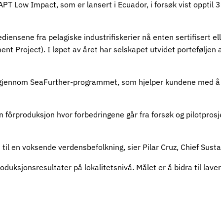
T Low Impact, som er lansert i Ecuador, i forsøk vist opptil 
ensene fra pelagiske industrifiskerier nå enten sertifisert ell
nt Project). I løpet av året har selskapet utvidet porteføljen a
sjon gjennom SeaFurther-programmet, som hjelper kundene med 
 fôrproduksjon hvor forbedringene går fra forsøk og pilotprosjekt
l en voksende verdensbefolkning, sier Pilar Cruz, Chief Sustaina
 produksjonsresultater på lokalitetsnivå. Målet er å bidra til lav