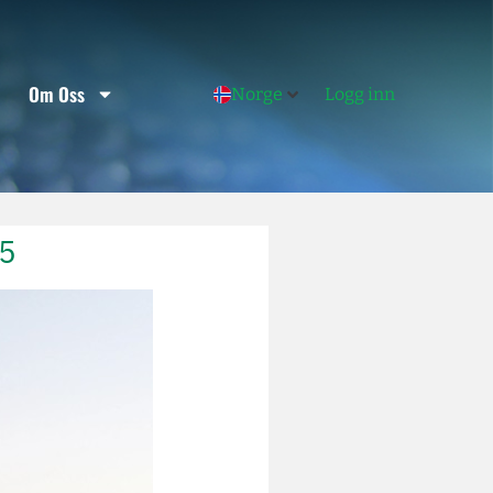
Om Oss
Norge
Logg inn
5