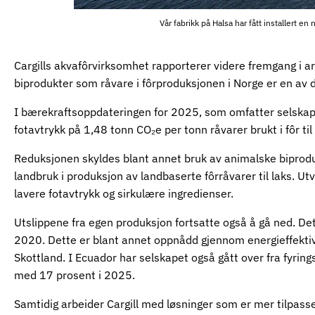
Vår fabrikk på Halsa har fått installert e
Cargills akvafôrvirksomhet rapporterer videre fremgang i ar
biprodukter som råvare i fôrproduksjonen i Norge er en av d
I bærekraftsoppdateringen for 2025, som omfatter selskape
fotavtrykk på 1,48 tonn CO₂e per tonn råvarer brukt i fôr til
Reduksjonen skyldes blant annet bruk av animalske biproduk
landbruk i produksjon av landbaserte fôrråvarer til laks. Ut
lavere fotavtrykk og sirkulære ingredienser.
Utslippene fra egen produksjon fortsatte også å gå ned. De
2020. Dette er blant annet oppnådd gjennom energieffektivise
Skottland. I Ecuador har selskapet også gått over fra fyri
med 17 prosent i 2025.
Samtidig arbeider Cargill med løsninger som er mer tilpass