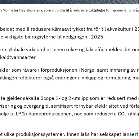
n ny 70 meter høy skorstein, som vil bidra til å redusere luktplager for naboene i områ
beidet med å redusere klimaavtrykket fra fôr til akvakultur i 
e viktigste bidragsyterne til nedgangen i 2025.
ts globale virksomhet innen reke- og laksefôr, meldes det om
 kaldtvannsarter.
ter som råvare i fôrproduksjonen i Norge, samt innføring av r
viklingen reflekterer også endringer i innkjøp og formulering, 
tte gjelder såkalte Scope 1- og 2-utslipp som er redusert med 
ring og overgang til sertifisert fornybar elektrisitet ved fôrf
ngsolje til LPG i dampproduksjonen, noe som reduserte CO₂-uts
et ulike produksjonssystemer. Innen laks har selskapet lanser