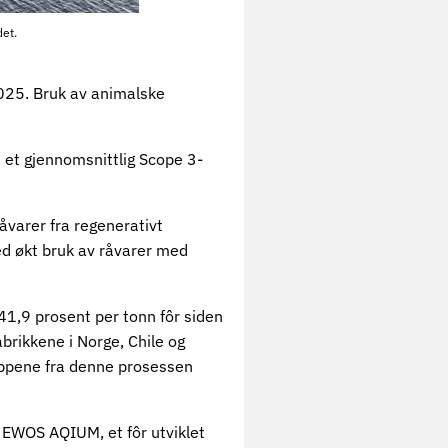
det.
2025. Bruk av animalske
 et gjennomsnittlig Scope 3-
åvarer fra regenerativt
med økt bruk av råvarer med
41,9 prosent per tonn fôr siden
abrikkene i Norge, Chile og
lippene fra denne prosessen
t EWOS AQIUM, et fôr utviklet