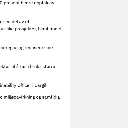
30 prosent bedre opptak av
er en del av et
v slike prosjekter, blant annet
å beregne og redusere sine
er til å tas i bruk i større
bility Officer i Cargill.
ere miljøpåvirkning og samtidig