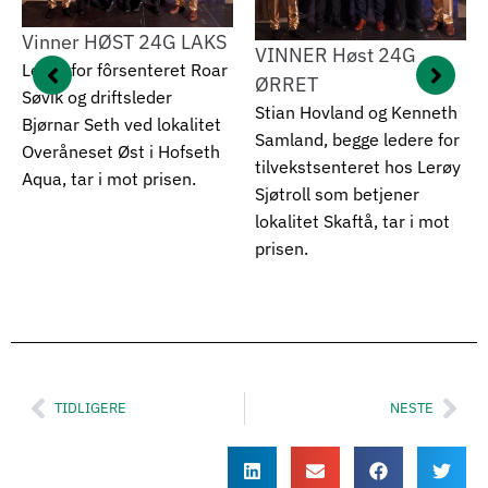
VINNER Høst 24G
VINNER VÅR 24G LAKS
ØRRET
Lokalitetsansvarlig Jostein
Stian Hovland og Kenneth
Haukanes ved lokalitet
Samland, begge ledere for
Hondskår, Eide Fjordbruk,
tilvekstsenteret hos Lerøy
tar i mot prisen.
Sjøtroll som betjener
lokalitet Skaftå, tar i mot
prisen.
TIDLIGERE
NESTE