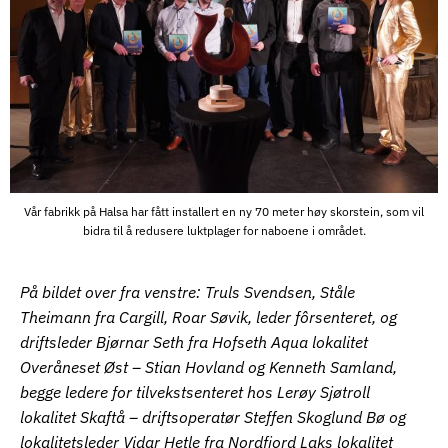
Vår fabrikk på Halsa har fått installert en ny 70 meter høy skorstein, som vil
bidra til å redusere luktplager for naboene i området.
På bildet over fra venstre: Truls Svendsen, Ståle
Theimann fra Cargill, Roar Søvik, leder fôrsenteret, og
driftsleder Bjørnar Seth fra Hofseth Aqua lokalitet
Overåneset Øst – Stian Hovland og Kenneth Samland,
begge ledere for tilvekstsenteret hos Lerøy Sjøtroll
lokalitet Skaftå – driftsoperatør Steffen Skoglund Bø og
lokalitetsleder Vidar Hetle fra Nordfjord Laks lokalitet