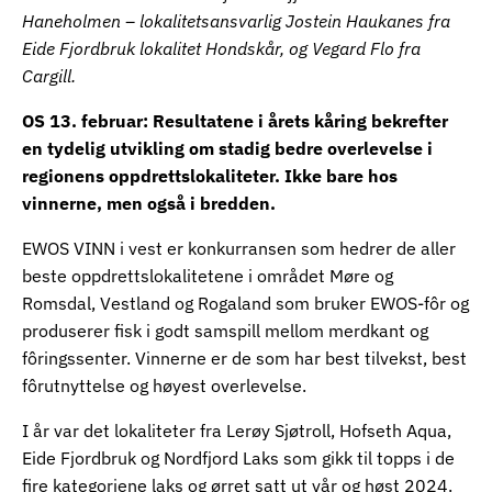
Haneholmen – lokalitetsansvarlig Jostein Haukanes fra
Eide Fjordbruk lokalitet Hondskår, og Vegard Flo fra
Cargill.
OS 13. februar: Resultatene i årets kåring bekrefter
en tydelig utvikling om stadig bedre overlevelse i
regionens oppdrettslokaliteter. Ikke bare hos
vinnerne, men også i bredden.
EWOS VINN i vest er konkurransen som hedrer de aller
beste oppdrettslokalitetene i området Møre og
Romsdal, Vestland og Rogaland som bruker EWOS-fôr og
produserer fisk i godt samspill mellom merdkant og
fôringssenter. Vinnerne er de som har best tilvekst, best
fôrutnyttelse og høyest overlevelse.
I år var det lokaliteter fra Lerøy Sjøtroll, Hofseth Aqua,
Eide Fjordbruk og Nordfjord Laks som gikk til topps i de
fire kategoriene laks og ørret satt ut vår og høst 2024.